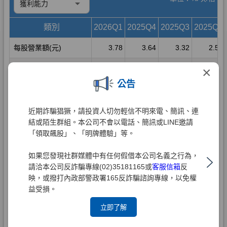
×
公告
近期詐騙猖獗，請投資人切勿輕信不明來電、簡訊、連
結或陌生群組。本公司不會以電話、簡訊或LINE邀請
「領取飆股」、「明牌體驗」等。
如果您發現社群媒體中有任何假借本公司名義之行為，
請洽本公司反詐騙專線(02)35181165或
客服信箱
反
映，或撥打內政部警政署165反詐騙諮詢專線，以免權
益受損。
立即了解