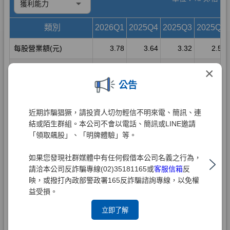
×
公告
近期詐騙猖獗，請投資人切勿輕信不明來電、簡訊、連
結或陌生群組。本公司不會以電話、簡訊或LINE邀請
「領取飆股」、「明牌體驗」等。
如果您發現社群媒體中有任何假借本公司名義之行為，
請洽本公司反詐騙專線(02)35181165或
客服信箱
反
映，或撥打內政部警政署165反詐騙諮詢專線，以免權
益受損。
立即了解