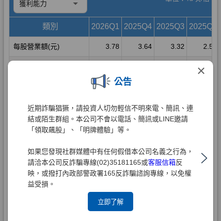
×
公告
近期詐騙猖獗，請投資人切勿輕信不明來電、簡訊、連
結或陌生群組。本公司不會以電話、簡訊或LINE邀請
「領取飆股」、「明牌體驗」等。
如果您發現社群媒體中有任何假借本公司名義之行為，
請洽本公司反詐騙專線(02)35181165或
客服信箱
反
映，或撥打內政部警政署165反詐騙諮詢專線，以免權
益受損。
立即了解