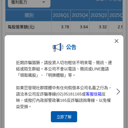
×
公告
近期詐騙猖獗，請投資人切勿輕信不明來電、簡訊、連
結或陌生群組。本公司不會以電話、簡訊或LINE邀請
「領取飆股」、「明牌體驗」等。
如果您發現社群媒體中有任何假借本公司名義之行為，
請洽本公司反詐騙專線(02)35181165或
客服信箱
反
映，或撥打內政部警政署165反詐騙諮詢專線，以免權
益受損。
立即了解