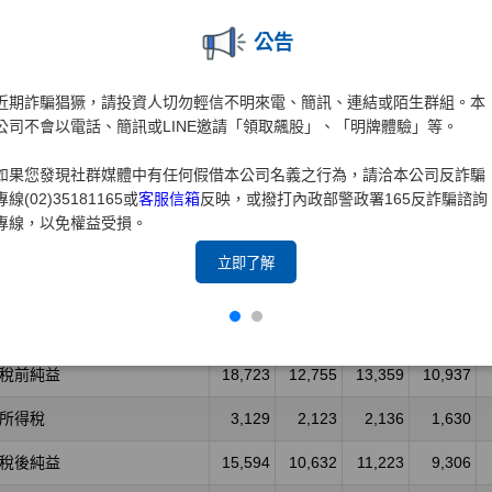
公告
近期詐騙猖獗，請投資人切勿輕信不明來電、簡訊、連結或陌生群組。本
公司不會以電話、簡訊或LINE邀請「領取飆股」、「明牌體驗」等。
如果您發現社群媒體中有任何假借本公司名義之行為，請洽本公司反詐騙
專線(02)35181165或
客服信箱
反映，或撥打內政部警政署165反詐騙諮詢
專線，以免權益受損。
立即了解