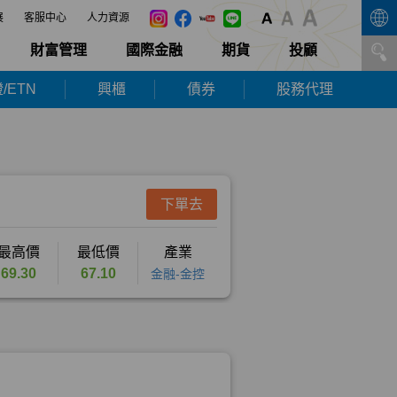
展
客服中心
人力資源
財富管理
國際金融
期貨
投顧
/ETN
興櫃
債券
股務代理