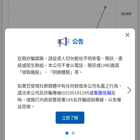
×
公告
近期詐騙猖獗，請投資人切勿輕信不明來電、簡訊、連
結或陌生群組。本公司不會以電話、簡訊或LINE邀請
「領取飆股」、「明牌體驗」等。
如果您發現社群媒體中有任何假借本公司名義之行為，
請洽本公司反詐騙專線(02)35181165或
客服信箱
反
映，或撥打內政部警政署165反詐騙諮詢專線，以免權
益受損。
立即了解