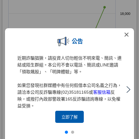
×
公告
近期詐騙猖獗，請投資人切勿輕信不明來電、簡訊、連
結或陌生群組。本公司不會以電話、簡訊或LINE邀請
「領取飆股」、「明牌體驗」等。
如果您發現社群媒體中有任何假借本公司名義之行為，
請洽本公司反詐騙專線(02)35181165或
客服信箱
反
映，或撥打內政部警政署165反詐騙諮詢專線，以免權
益受損。
立即了解