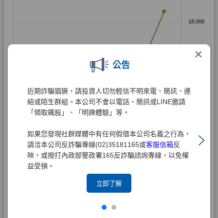
×
公告
近期詐騙猖獗，請投資人切勿輕信不明來電、簡訊、連
結或陌生群組。本公司不會以電話、簡訊或LINE邀請
「領取飆股」、「明牌體驗」等。
如果您發現社群媒體中有任何假借本公司名義之行為，
請洽本公司反詐騙專線(02)35181165或
客服信箱
反
映，或撥打內政部警政署165反詐騙諮詢專線，以免權
益受損。
立即了解