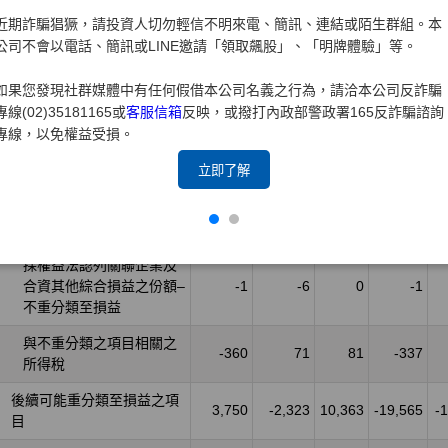
近期詐騙猖獗，請投資人切勿輕信不明來電、簡訊、連結或陌生群組。本
公司不會以電話、簡訊或LINE邀請「領取飆股」、「明牌體驗」等。
如果您發現社群媒體中有任何假借本公司名義之行為，請洽本公司反詐騙
專線(02)35181165或
客服信箱
反映，或撥打內政部警政署165反詐騙諮詢
專線，以免權益受損。
立即了解