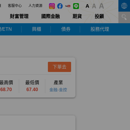
展
客服中心
人力資源
財富管理
國際金融
期貨
投顧
/ETN
興櫃
債券
股務代理