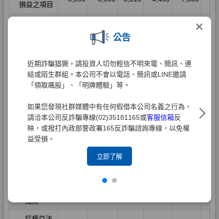
×
公告
近期詐騙猖獗，請投資人切勿輕信不明來電、簡訊、連
結或陌生群組。本公司不會以電話、簡訊或LINE邀請
「領取飆股」、「明牌體驗」等。
如果您發現社群媒體中有任何假借本公司名義之行為，
請洽本公司反詐騙專線(02)35181165或
客服信箱
反
映，或撥打內政部警政署165反詐騙諮詢專線，以免權
益受損。
立即了解