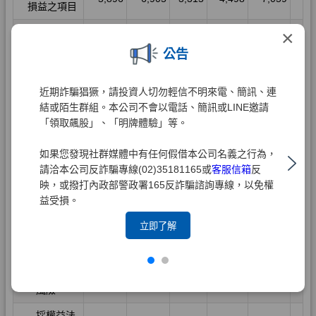
×
公告
近期詐騙猖獗，請投資人切勿輕信不明來電、簡訊、連
結或陌生群組。本公司不會以電話、簡訊或LINE邀請
「領取飆股」、「明牌體驗」等。
如果您發現社群媒體中有任何假借本公司名義之行為，
請洽本公司反詐騙專線(02)35181165或
客服信箱
反
映，或撥打內政部警政署165反詐騙諮詢專線，以免權
益受損。
立即了解