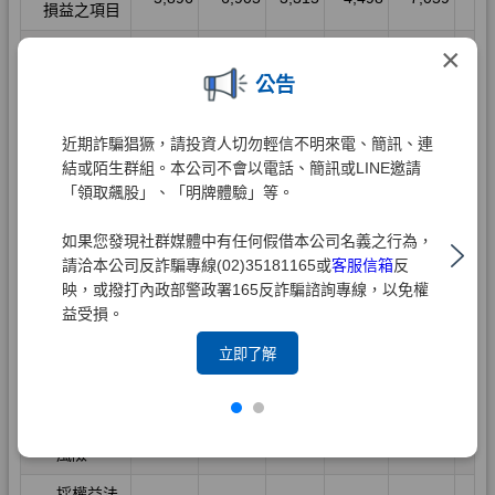
×
公告
近期詐騙猖獗，請投資人切勿輕信不明來電、簡訊、連
結或陌生群組。本公司不會以電話、簡訊或LINE邀請
「領取飆股」、「明牌體驗」等。
如果您發現社群媒體中有任何假借本公司名義之行為，
請洽本公司反詐騙專線(02)35181165或
客服信箱
反
映，或撥打內政部警政署165反詐騙諮詢專線，以免權
益受損。
立即了解