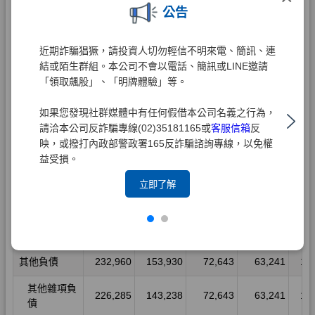
公告
近期詐騙猖獗，請投資人切勿輕信不明來電、簡訊、連
結或陌生群組。本公司不會以電話、簡訊或LINE邀請
「領取飆股」、「明牌體驗」等。
如果您發現社群媒體中有任何假借本公司名義之行為，
請洽本公司反詐騙專線(02)35181165或
客服信箱
反
映，或撥打內政部警政署165反詐騙諮詢專線，以免權
益受損。
立即了解