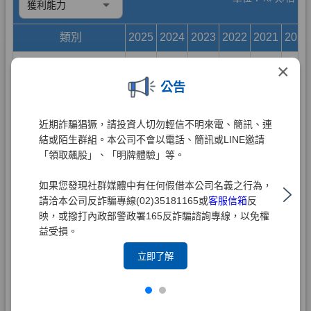
×
公告
近期詐騙猖獗，請投資人切勿輕信不明來電、簡訊、連
結或陌生群組。本公司不會以電話、簡訊或LINE邀請
「領取飆股」、「明牌體驗」等。
如果您發現社群媒體中有任何假借本公司名義之行為，
請洽本公司反詐騙專線(02)35181165或
客服信箱
反
映，或撥打內政部警政署165反詐騙諮詢專線，以免權
益受損。
立即了解