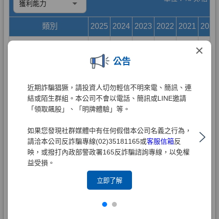
×
公告
近期詐騙猖獗，請投資人切勿輕信不明來電、簡訊、連
結或陌生群組。本公司不會以電話、簡訊或LINE邀請
「領取飆股」、「明牌體驗」等。
如果您發現社群媒體中有任何假借本公司名義之行為，
請洽本公司反詐騙專線(02)35181165或
客服信箱
反
映，或撥打內政部警政署165反詐騙諮詢專線，以免權
益受損。
立即了解