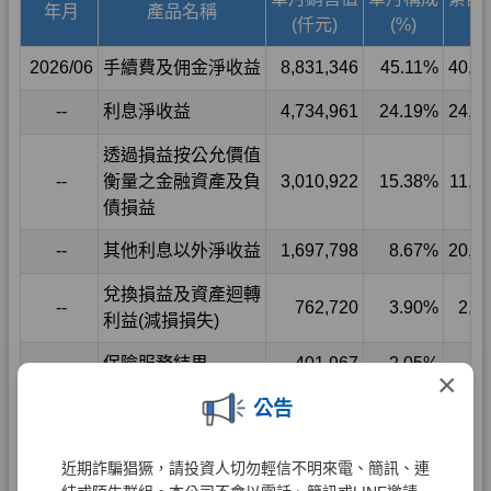
×
公告
近期詐騙猖獗，請投資人切勿輕信不明來電、簡訊、連