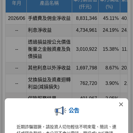
×
公告
近期詐騙猖獗，請投資人切勿輕信不明來電、簡訊、連