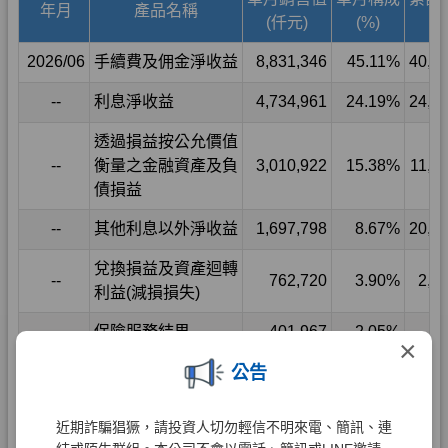
×
公告
近期詐騙猖獗，請投資人切勿輕信不明來電、簡訊、連