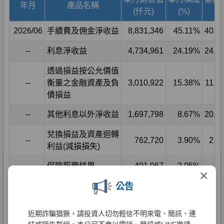
×
公告
近期詐騙猖獗，請投資人切勿輕信不明來電、簡訊、連