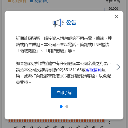
×
公告
近期詐騙猖獗，請投資人切勿輕信不明來電、簡訊、連
結或陌生群組。本公司不會以電話、簡訊或LINE邀請
「領取飆股」、「明牌體驗」等。
如果您發現社群媒體中有任何假借本公司名義之行為，
請洽本公司反詐騙專線(02)35181165或
客服信箱
反
映，或撥打內政部警政署165反詐騙諮詢專線，以免權
益受損。
立即了解