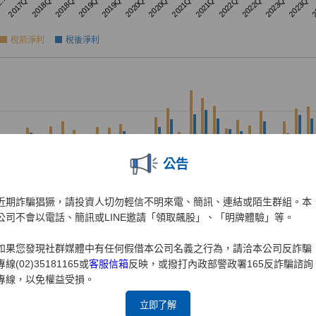
公告
近期詐騙猖獗，請投資人切勿輕信不明來電、簡訊、連結或陌生群組。本
公司不會以電話、簡訊或LINE邀請「領取飆股」、「明牌體驗」等。
如果您發現社群媒體中有任何假借本公司名義之行為，請洽本公司反詐騙
專線(02)35181165或
客服信箱
反映，或撥打內政部警政署165反詐騙諮詢
專線，以免權益受損。
立即了解