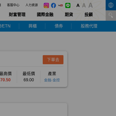
展
客服中心
人力資源
財富管理
國際金融
期貨
投顧
/ETN
興櫃
債券
股務代理