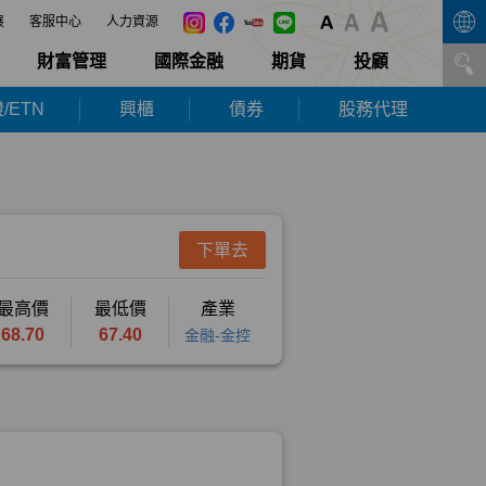
展
客服中心
人力資源
財富管理
國際金融
期貨
投顧
/ETN
興櫃
債券
股務代理