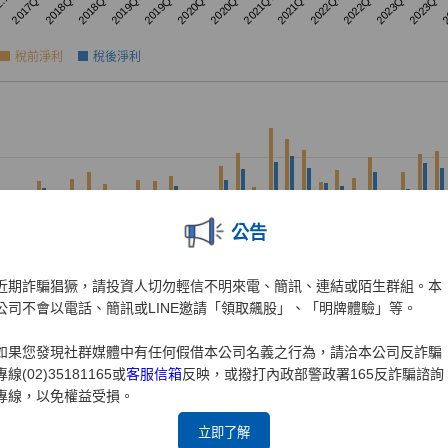
公告
近期詐騙猖獗，請投資人切勿輕信不明來電、簡訊、連結或陌生群組。本
公司不會以電話、簡訊或LINE邀請「領取飆股」、「明牌體驗」等。
如果您發現社群媒體中有任何假借本公司名義之行為，請洽本公司反詐騙
專線(02)35181165或
客服信箱
反映，或撥打內政部警政署165反詐騙諮詢
專線，以免權益受損。
立即了解