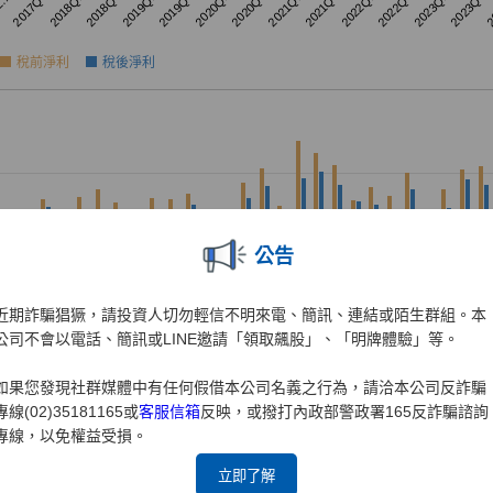
公告
近期詐騙猖獗，請投資人切勿輕信不明來電、簡訊、連結或陌生群組。本
公司不會以電話、簡訊或LINE邀請「領取飆股」、「明牌體驗」等。
如果您發現社群媒體中有任何假借本公司名義之行為，請洽本公司反詐騙
專線(02)35181165或
客服信箱
反映，或撥打內政部警政署165反詐騙諮詢
專線，以免權益受損。
立即了解