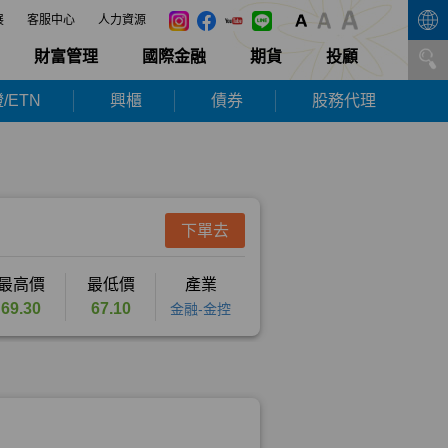
展
客服中心
人力資源
財富管理
國際金融
期貨
投顧
/ETN
興櫃
債券
股務代理