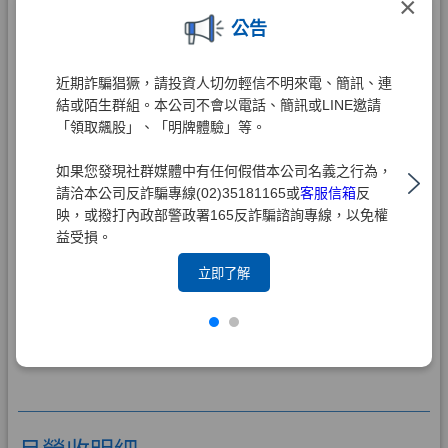
×
公告
近期詐騙猖獗，請投資人切勿輕信不明來電、簡訊、連
結或陌生群組。本公司不會以電話、簡訊或LINE邀請
「領取飆股」、「明牌體驗」等。
如果您發現社群媒體中有任何假借本公司名義之行為，
請洽本公司反詐騙專線(02)35181165或
客服信箱
反
映，或撥打內政部警政署165反詐騙諮詢專線，以免權
益受損。
立即了解