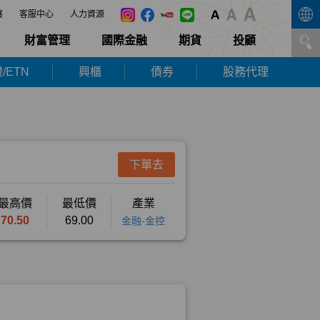
展
客服中心
人力資源
財富管理
國際金融
期貨
投顧
/ETN
興櫃
債券
股務代理