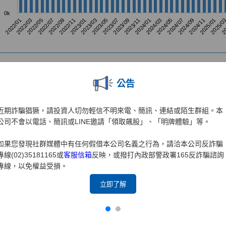
公告
近期詐騙猖獗，請投資人切勿輕信不明來電、簡訊、連結或陌生群組。本
公司不會以電話、簡訊或LINE邀請「領取飆股」、「明牌體驗」等。
如果您發現社群媒體中有任何假借本公司名義之行為，請洽本公司反詐騙
專線(02)35181165或
客服信箱
反映，或撥打內政部警政署165反詐騙諮詢
專線，以免權益受損。
立即了解