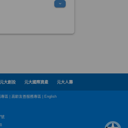
元大創投
元大國際資產
元大人壽
務專區
|
高齡友善服務專區
|
English
7號
m