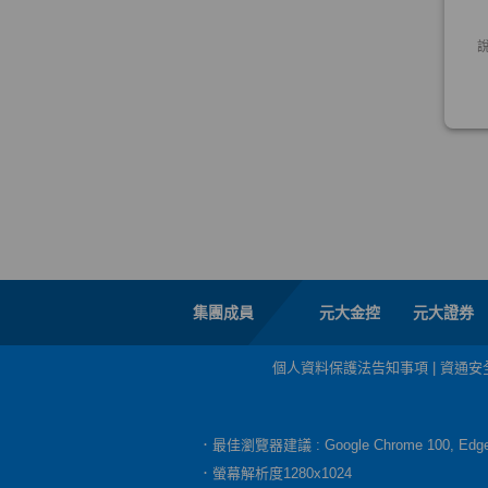
集團成員
元大金控
元大證券
個人資料保護法告知事項
|
資通安
．最佳瀏覽器建議 : Google Chrome 100, E
．螢幕解析度1280x1024