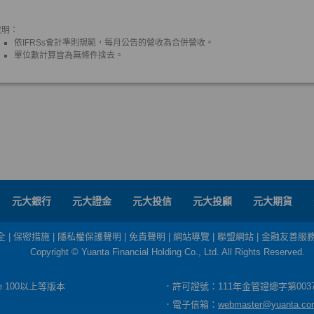
元大銀行
元大證金
元大投信
元大投顧
元大期貨
全
|
保密措施
|
隱私權保護聲明
|
免責聲明
|
網站導覽
|
聯盟網站
|
金融友善服
Copyright © Yuanta Financial Holding Co., Ltd. All Rights Reserved.
dge 100以上等版本
．許可證號：111年金管證總字第003
．電子信箱：
webmaster@yuanta.co