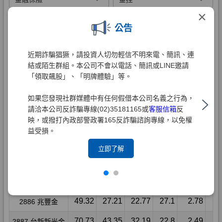
×
公告
近期詐騙猖獗，請投資人切勿輕信不明來電、簡訊、連
結或陌生群組。本公司不會以電話、簡訊或LINE邀請
「領取飆股」、「明牌體驗」等。
如果您發現社群媒體中有任何假借本公司名義之行為，
請洽本公司反詐騙專線(02)35181165或
客服信箱
反
映，或撥打內政部警政署165反詐騙諮詢專線，以免權
益受損。
立即了解