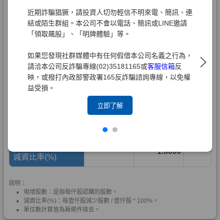
近期詐騙猖獗，請投資人切勿輕信不明來電、簡訊、連
結或陌生群組。本公司不會以電話、簡訊或LINE邀請
「領取飆股」、「明牌體驗」等。
如果您發現社群媒體中有任何假借本公司名義之行為，
請洽本公司反詐騙專線(02)35181165或
客服信箱
反
映，或撥打內政部警政署165反詐騙諮詢專線，以免權
益受損。
立即了解