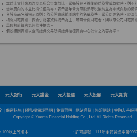
元大銀行
元大證金
元大投信
元大投顧
元大期貨
全
|
保密措施
|
隱私權保護聲明
|
免責聲明
|
網站導覽
|
聯盟網站
|
金融友善服
Copyright © Yuanta Financial Holding Co., Ltd. All Rights Reserved.
dge 100以上等版本
．許可證號：111年金管證總字第003