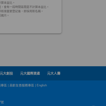
元大創投
元大國際資產
元大人壽
務專區
|
高齡友善服務專區
|
English
7號