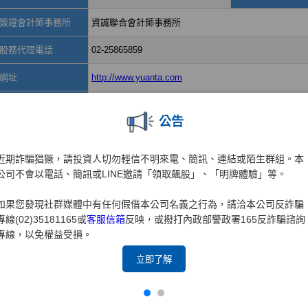
公告
近期詐騙猖獗，請投資人切勿輕信不明來電、簡訊、連結或陌生群組。本
公司不會以電話、簡訊或LINE邀請「領取飆股」、「明牌體驗」等。
如果您發現社群媒體中有任何假借本公司名義之行為，請洽本公司反詐騙
專線(02)35181165或
客服信箱
反映，或撥打內政部警政署165反詐騙諮詢
專線，以免權益受損。
立即了解