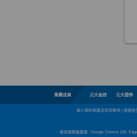
集團成員
元大金控
元大證券
個人資料保護法告知事項
|
資通安
．最佳瀏覽器建議 : Google Chrome 100, E