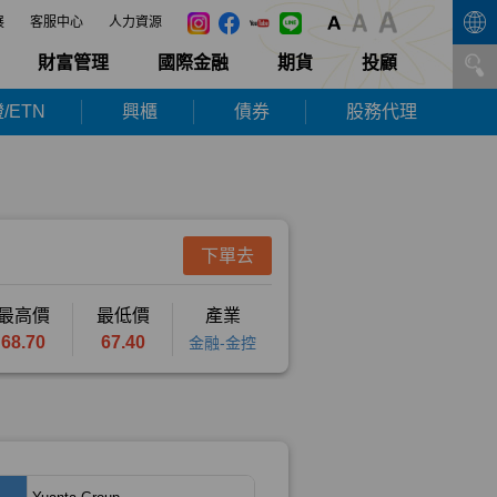
展
客服中心
人力資源
財富管理
國際金融
期貨
投顧
/ETN
興櫃
債券
股務代理