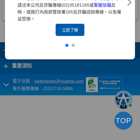
請洽本公司反詐騙專線(02)35181165或
客服信箱
反
映，或撥打內政部警政署165反詐騙諮詢專線，以免權
益受損。
立即了解
+
集團成員
+
重要須知
電子信箱：
webmaster@yuanta.com
客戶服務專線：(02)2718-5886
TOP