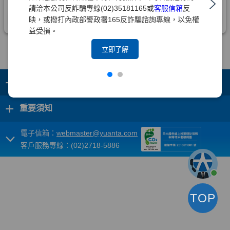
請洽本公司反詐騙專線(02)35181165或
客服信箱
反
映，或撥打內政部警政署165反詐騙諮詢專線，以免權
益受損。
立即了解
+
集團成員
+
重要須知
電子信箱：
webmaster@yuanta.com
客戶服務專線：(02)2718-5886
TOP