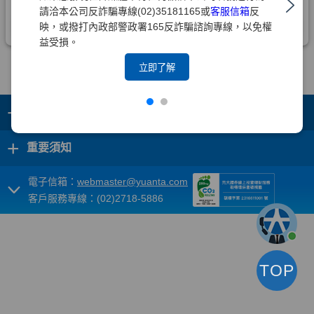
請洽本公司反詐騙專線(02)35181165或
客服信箱
反
映，或撥打內政部警政署165反詐騙諮詢專線，以免權
益受損。
立即了解
+
集團成員
+
重要須知
電子信箱：
webmaster@yuanta.com
客戶服務專線：(02)2718-5886
TOP