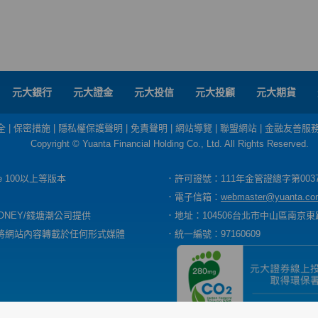
元大銀行
元大證金
元大投信
元大投顧
元大期貨
全
|
保密措施
|
隱私權保護聲明
|
免責聲明
|
網站導覽
|
聯盟網站
|
金融友善服
Copyright © Yuanta Financial Holding Co., Ltd. All Rights Reserved.
dge 100以上等版本
．許可證號：111年金管證總字第003
．電子信箱：
webmaster@yuanta.co
ONEY/錢塘潮公司提供
．地址：104506台北市中山區南京東路
將網站內容轉載於任何形式媒體
．統一編號：97160609