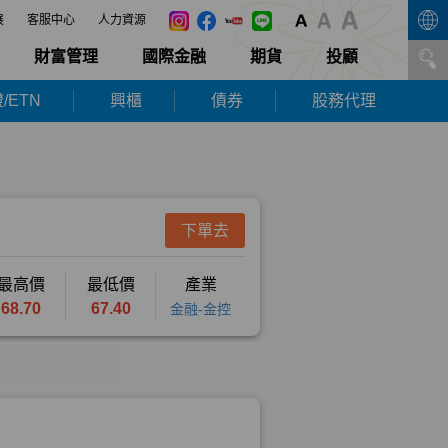
展
客服中心
人力資源
財富管理
國際金融
期貨
投顧
/ETN
興櫃
債券
股務代理