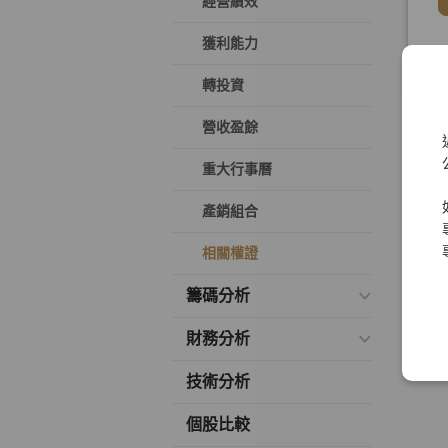
經營績效
獲利能力
轉投資
營收盈餘
重大行事曆
產銷組合
相關權證
籌碼分析
財務分析
技術分析
個股比較