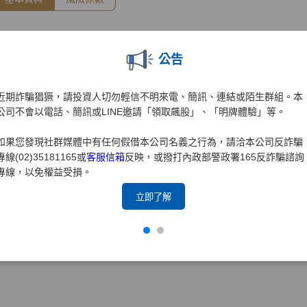
公告
近期詐騙猖獗，請投資人切勿輕信不明來電、簡訊、連結或陌生群組。本
公司不會以電話、簡訊或LINE邀請「領取飆股」、「明牌體驗」等。
如果您發現社群媒體中有任何假借本公司名義之行為，請洽本公司反詐騙
專線(02)35181165或
客服信箱
反映，或撥打內政部警政署165反詐騙諮詢
專線，以免權益受損。
立即了解