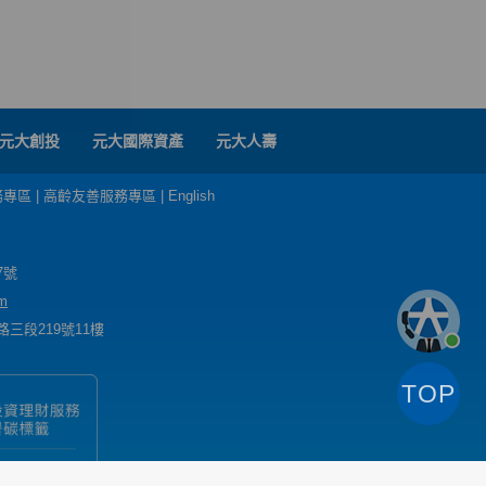
元大創投
元大國際資產
元大人壽
務專區
|
高齡友善服務專區
|
English
7號
m
三段219號11樓
TOP