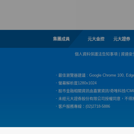
集團成員
元大金控
元大證券
個人資料保護法告知事項
|
資通安
．最佳瀏覽器建議 : Google Chrome 100, E
．螢幕解析度1280x1024
．股市金融相關資訊由嘉實資訊/奇唯科技/CM
．未經元大證券股份有限公司授權同意，不得
．客戶服務專線：(02)2718-5886