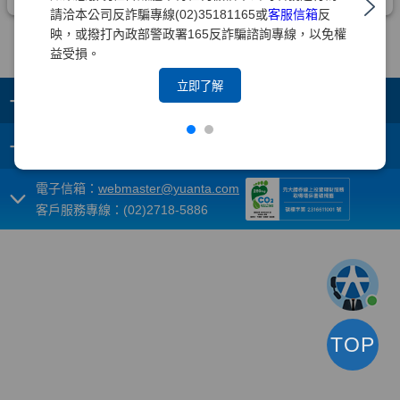
請洽本公司反詐騙專線(02)35181165或
客服信箱
反
映，或撥打內政部警政署165反詐騙諮詢專線，以免權
益受損。
立即了解
+
集團成員
+
重要須知
電子信箱：
webmaster@yuanta.com
客戶服務專線：(02)2718-5886
TOP