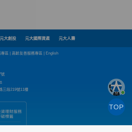
元大創投
元大國際資產
元大人壽
務專區
|
高齡友善服務專區
|
English
7號
m
三段219號11樓
TOP