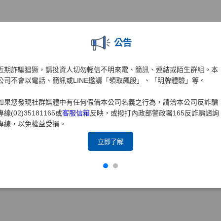
公告
近期詐騙猖獗，請投資人切勿輕信不明來電、簡訊、連結或陌生群組。本
公司不會以電話、簡訊或LINE邀請「領取飆股」、「明牌體驗」等。
如果您發現社群媒體中有任何假借本公司名義之行為，請洽本公司反詐騙
專線(02)35181165或
客服信箱
反映，或撥打內政部警政署165反詐騙諮詢
專線，以免權益受損。
立即了解