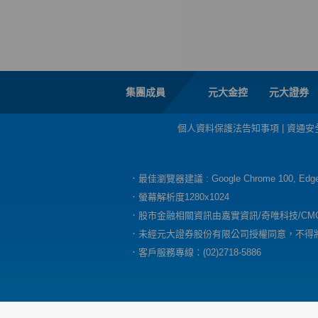
集團成員
元大金控
元大證券
個人資料保護法告知事項
|
資通安
．最佳瀏覽器建議 : Google Chrome 100, E
．螢幕解析度1280x1024
．股市金融相關資訊由嘉實資訊/奇唯科技/CM
．未經元大證券股份有限公司授權同意，不得
．客戶服務專線：(02)2718-5886