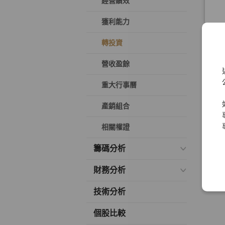
經營績效
獲利能力
轉投資
營收盈餘
重大行事曆
產銷組合
相關權證
籌碼分析
財務分析
技術分析
個股比較