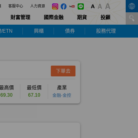
展
客服中心
人力資源
財富管理
國際金融
期貨
投顧
/ETN
興櫃
債券
股務代理