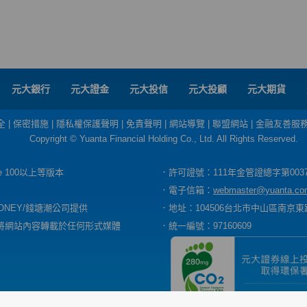
元大銀行
元大證金
元大投信
元大投顧
元大期貨
全
|
保密措施
|
隱私權保護聲明
|
免責聲明
|
網站導覽
|
聯盟網站
|
金融友善服
Copyright © Yuanta Financial Holding Co., Ltd. All Rights Reserved.
dge 100以上等版本
．許可證號：111年金管證總字第003
．電子信箱：
webmaster@yuanta.co
ONEY/錢塘潮公司提供
．地址：104506台北市中山區南京東路
將網站內容轉載於任何形式媒體
．統一編號：97160609