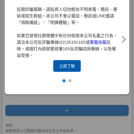
近期詐騙猖獗，請投資人切勿輕信不明來電、簡訊、連
結或陌生群組。本公司不會以電話、簡訊或LINE邀請
「領取飆股」、「明牌體驗」等。
如果您發現社群媒體中有任何假借本公司名義之行為，
請洽本公司反詐騙專線(02)35181165或
客服信箱
反
映，或撥打內政部警政署165反詐騙諮詢專線，以免權
益受損。
立即了解