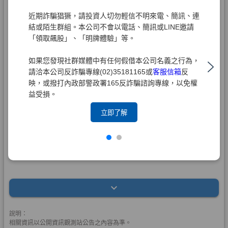
近期詐騙猖獗，請投資人切勿輕信不明來電、簡訊、連
結或陌生群組。本公司不會以電話、簡訊或LINE邀請
「領取飆股」、「明牌體驗」等。
如果您發現社群媒體中有任何假借本公司名義之行為，
請洽本公司反詐騙專線(02)35181165或
客服信箱
反
映，或撥打內政部警政署165反詐騙諮詢專線，以免權
益受損。
立即了解