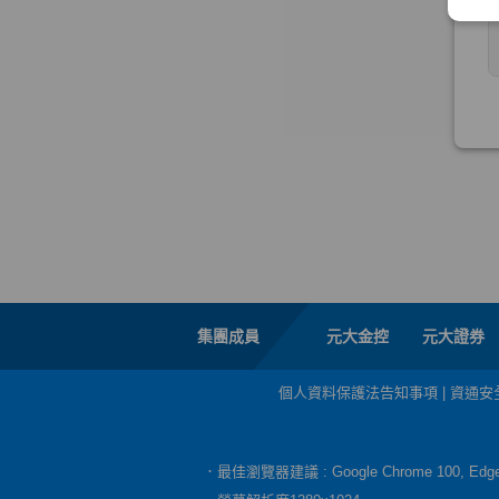
集團成員
元大金控
元大證券
個人資料保護法告知事項
|
資通安
．最佳瀏覽器建議 : Google Chrome 100, E