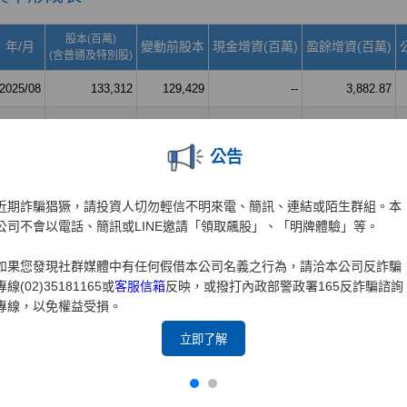
公告
近期詐騙猖獗，請投資人切勿輕信不明來電、簡訊、連結或陌生群組。本
公司不會以電話、簡訊或LINE邀請「領取飆股」、「明牌體驗」等。
如果您發現社群媒體中有任何假借本公司名義之行為，請洽本公司反詐騙
專線(02)35181165或
客服信箱
反映，或撥打內政部警政署165反詐騙諮詢
專線，以免權益受損。
立即了解