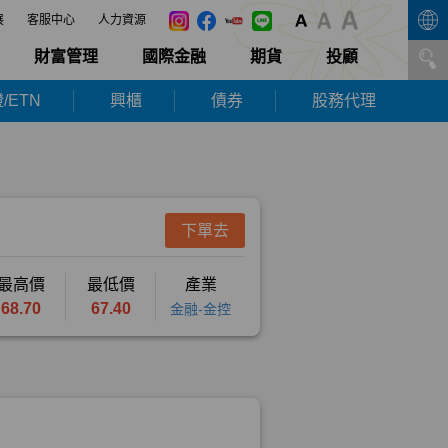
展
客服中心
人力資源
財富管理
國際金融
期貨
投顧
/ETN
興櫃
債券
股務代理