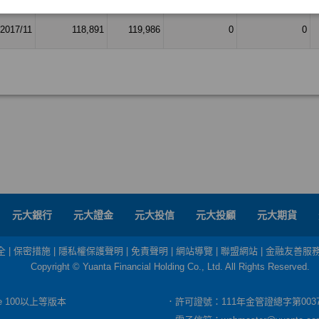
元大銀行
元大證金
元大投信
元大投顧
元大期貨
全
|
保密措施
|
隱私權保護聲明
|
免責聲明
|
網站導覽
|
聯盟網站
|
金融友善服
Copyright © Yuanta Financial Holding Co., Ltd. All Rights Reserved.
dge 100以上等版本
．許可證號：111年金管證總字第003