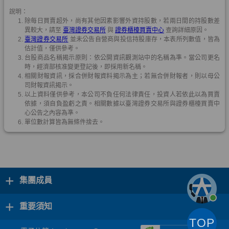
+
集團成員
+
重要須知
TOP