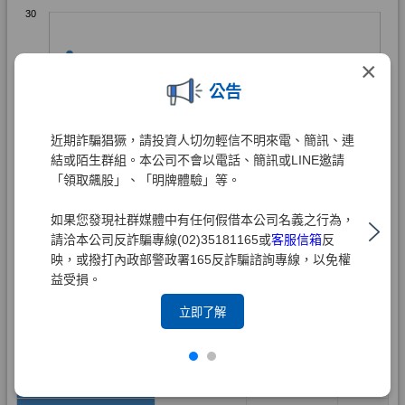
×
公告
近期詐騙猖獗，請投資人切勿輕信不明來電、簡訊、連
結或陌生群組。本公司不會以電話、簡訊或LINE邀請
「領取飆股」、「明牌體驗」等。
如果您發現社群媒體中有任何假借本公司名義之行為，
請洽本公司反詐騙專線(02)35181165或
客服信箱
反
映，或撥打內政部警政署165反詐騙諮詢專線，以免權
益受損。
立即了解