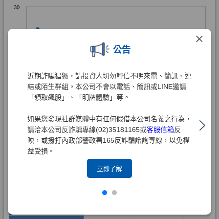
×
公告
近期詐騙猖獗，請投資人切勿輕信不明來電、簡訊、連
結或陌生群組。本公司不會以電話、簡訊或LINE邀請
「領取飆股」、「明牌體驗」等。
如果您發現社群媒體中有任何假借本公司名義之行為，
請洽本公司反詐騙專線(02)35181165或
客服信箱
反
映，或撥打內政部警政署165反詐騙諮詢專線，以免權
益受損。
立即了解