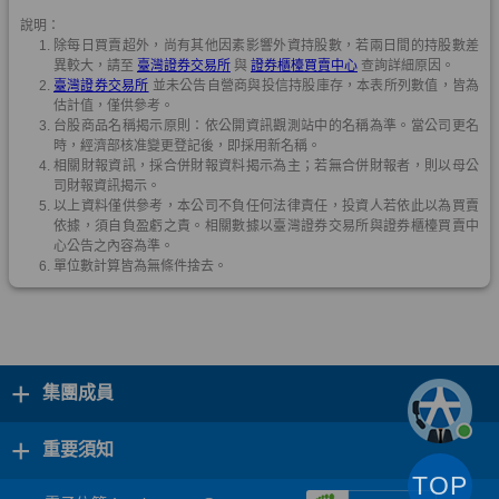
+
集團成員
+
重要須知
TOP