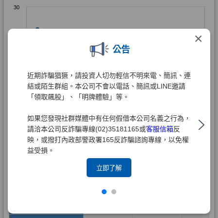
×
公告
近期詐騙猖獗，請投資人切勿輕信不明來電、簡訊、連
結或陌生群組。本公司不會以電話、簡訊或LINE邀請
「領取飆股」、「明牌體驗」等。
如果您發現社群媒體中有任何假借本公司名義之行為，
請洽本公司反詐騙專線(02)35181165或
客服信箱
反
映，或撥打內政部警政署165反詐騙諮詢專線，以免權
益受損。
立即了解