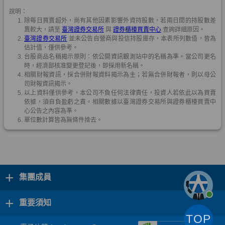
+
集團成員
+
重要須知
TOP