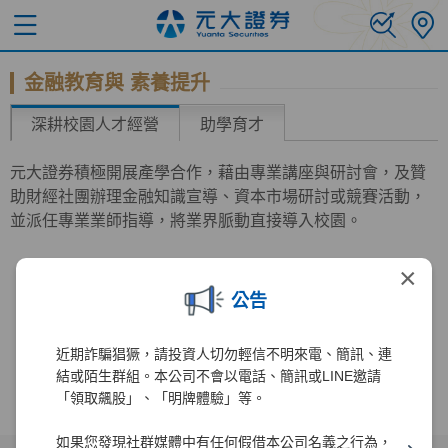
金融教育與 素養提升
深耕校園人才經營
助學育才
元大證券積極開展產學合作，藉由專業講座與研討會，及贊
助財經社團辦理金融知識宣導、資本市場研討或競賽活動，
並派任專業業師指導，將業界脈動直接導入校園。
×
公告
近期詐騙猖獗，請投資人切勿輕信不明來電、簡訊、連
結或陌生群組。本公司不會以電話、簡訊或LINE邀請
「領取飆股」、「明牌體驗」等。
如果您發現社群媒體中有任何假借本公司名義之行為，