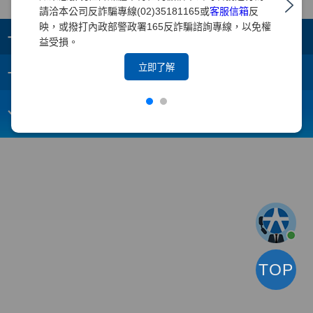
請洽本公司反詐騙專線(02)35181165或
客服信箱
反
映，或撥打內政部警政署165反詐騙諮詢專線，以免權
+
集團成員
益受損。
+
立即了解
重要須知
電子信箱：
webmaster@yuanta.com
客戶服務專線：(02)2718-5886
TOP