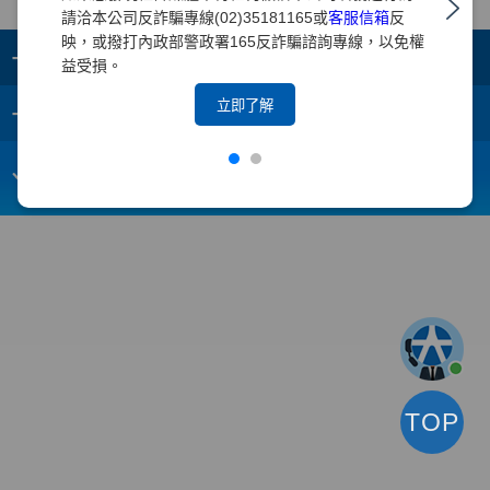
請洽本公司反詐騙專線(02)35181165或
客服信箱
反
映，或撥打內政部警政署165反詐騙諮詢專線，以免權
+
集團成員
益受損。
+
立即了解
重要須知
電子信箱：
webmaster@yuanta.com
客戶服務專線：(02)2718-5886
TOP