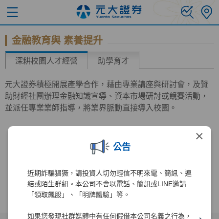
金融教育與 素養提升
深耕校園人才經營
助學育才
元大證券積極開展產學合作，藉由專業講座與研討會，及贊
助財經社團辦理金融知識宣導、資本市場研討或競賽活動，
並派任專業業師指導，將業界脈動直接導入校園。
×
公告
近期詐騙猖獗，請投資人切勿輕信不明來電、簡訊、連
結或陌生群組。本公司不會以電話、簡訊或LINE邀請
「領取飆股」、「明牌體驗」等。
如果您發現社群媒體中有任何假借本公司名義之行為，