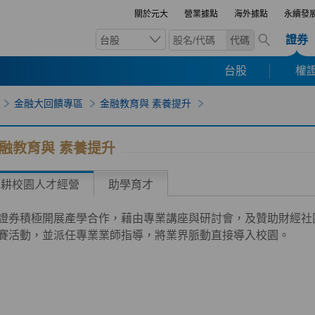
關於元大
營業據點
海外據點
永續發
證券
台股
代碼
台股
權證
金融大回饋專區
金融教育與 素養提升
融教育與 素養提升
深耕校園人才經營
助學育才
證券積極開展產學合作，藉由專業講座與研討會，及贊助財經社
賽活動，並派任專業業師指導，將業界脈動直接導入校園。