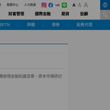
展
客服中心
人力資源
財富管理
國際金融
期貨
投顧
/ETN
興櫃
債券
股務代理
團辦理金融知識宣導、資本市場研討