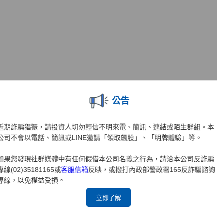
公告
近期詐騙猖獗，請投資人切勿輕信不明來電、簡訊、連結或陌生群組。本
公司不會以電話、簡訊或LINE邀請「領取飆股」、「明牌體驗」等。
如果您發現社群媒體中有任何假借本公司名義之行為，請洽本公司反詐騙
專線(02)35181165或
客服信箱
反映，或撥打內政部警政署165反詐騙諮詢
專線，以免權益受損。
立即了解