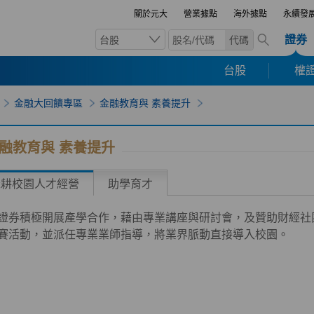
關於元大
營業據點
海外據點
永續發
證券
台股
代碼
台股
權證
金融大回饋專區
金融教育與 素養提升
融教育與 素養提升
深耕校園人才經營
助學育才
證券積極開展產學合作，藉由專業講座與研討會，及贊助財經社
賽活動，並派任專業業師指導，將業界脈動直接導入校園。