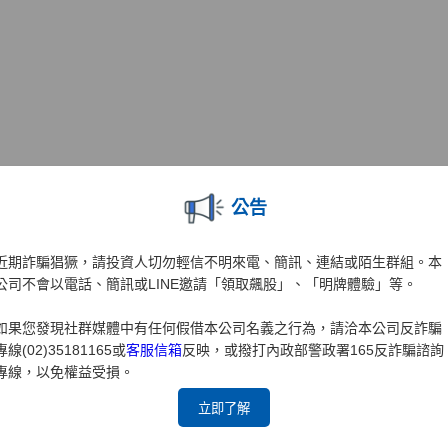
公告
近期詐騙猖獗，請投資人切勿輕信不明來電、簡訊、連結或陌生群組。本
公司不會以電話、簡訊或LINE邀請「領取飆股」、「明牌體驗」等。
如果您發現社群媒體中有任何假借本公司名義之行為，請洽本公司反詐騙
專線(02)35181165或
客服信箱
反映，或撥打內政部警政署165反詐騙諮詢
專線，以免權益受損。
立即了解