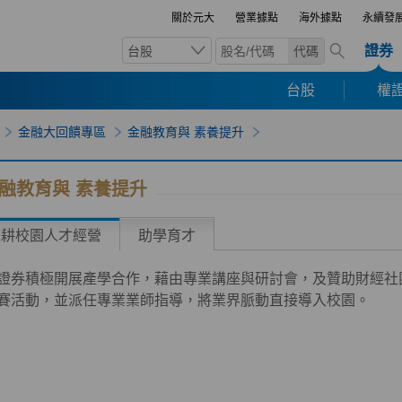
關於元大
營業據點
海外據點
永續發
證券
台股
代碼
台股
權證
金融大回饋專區
金融教育與 素養提升
融教育與 素養提升
深耕校園人才經營
助學育才
證券積極開展產學合作，藉由專業講座與研討會，及贊助財經社
賽活動，並派任專業業師指導，將業界脈動直接導入校園。