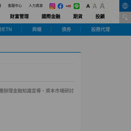
展
客服中心
人力資源
財富管理
國際金融
期貨
投顧
/ETN
興櫃
債券
股務代理
團辦理金融知識宣導、資本市場研討