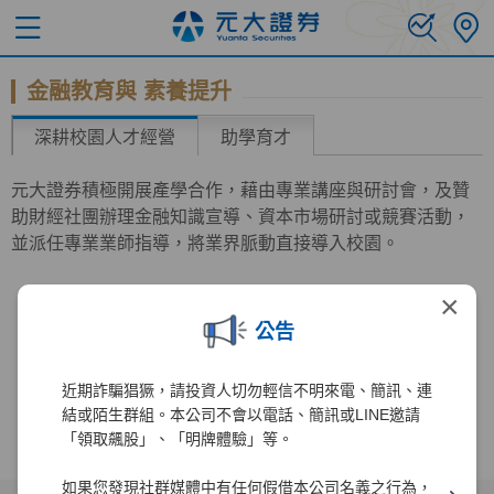
金融教育與 素養提升
深耕校園人才經營
助學育才
元大證券積極開展產學合作，藉由專業講座與研討會，及贊
助財經社團辦理金融知識宣導、資本市場研討或競賽活動，
並派任專業業師指導，將業界脈動直接導入校園。
×
公告
近期詐騙猖獗，請投資人切勿輕信不明來電、簡訊、連
結或陌生群組。本公司不會以電話、簡訊或LINE邀請
「領取飆股」、「明牌體驗」等。
如果您發現社群媒體中有任何假借本公司名義之行為，