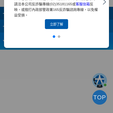
請洽本公司反詐騙專線(02)35181165或
客服信箱
反
映，或撥打內政部警政署165反詐騙諮詢專線，以免權
+
集團成員
益受損。
+
立即了解
重要須知
電子信箱：
webmaster@yuanta.com
客戶服務專線：(02)2718-5886
TOP