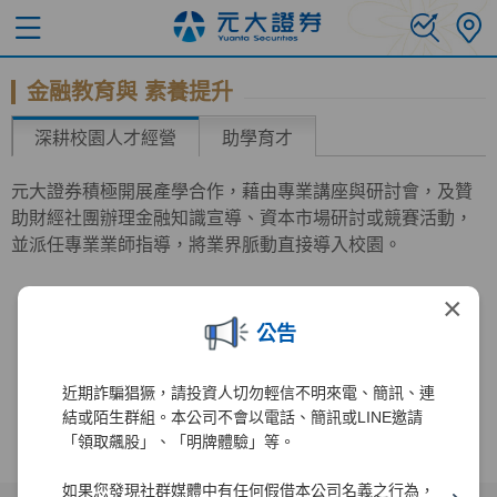
金融教育與 素養提升
深耕校園人才經營
助學育才
元大證券積極開展產學合作，藉由專業講座與研討會，及贊
助財經社團辦理金融知識宣導、資本市場研討或競賽活動，
並派任專業業師指導，將業界脈動直接導入校園。
×
公告
近期詐騙猖獗，請投資人切勿輕信不明來電、簡訊、連
結或陌生群組。本公司不會以電話、簡訊或LINE邀請
「領取飆股」、「明牌體驗」等。
如果您發現社群媒體中有任何假借本公司名義之行為，