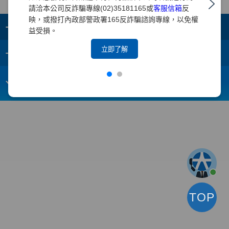
請洽本公司反詐騙專線(02)35181165或
客服信箱
反
映，或撥打內政部警政署165反詐騙諮詢專線，以免權
+
集團成員
益受損。
+
立即了解
重要須知
電子信箱：
webmaster@yuanta.com
客戶服務專線：(02)2718-5886
TOP