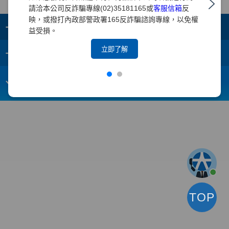
請洽本公司反詐騙專線(02)35181165或
客服信箱
反
映，或撥打內政部警政署165反詐騙諮詢專線，以免權
+
集團成員
益受損。
+
立即了解
重要須知
電子信箱：
webmaster@yuanta.com
客戶服務專線：(02)2718-5886
TOP