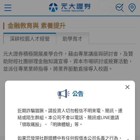
金融教育與 素養提升
深耕校園人才經營
助學育才
元大證券積極開展產學合作，藉由專業講座與研討會，及贊
助財經社團辦理金融知識宣導、資本市場研討或競賽活動，
並派任專業業師指導，將業界脈動直接導入校園。
×
公告
近期詐騙猖獗，請投資人切勿輕信不明來電、簡訊、連
結或陌生群組。本公司不會以電話、簡訊或LINE邀請
「領取飆股」、「明牌體驗」等。
如果您發現社群媒體中有任何假借本公司名義之行為，