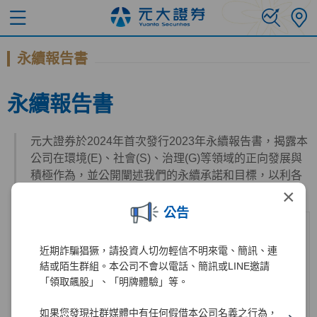
永續報告書
永續報告書
元大證券於2024年首次發行2023年永續報告書，揭露本
公司在環境(E)、社會(S)、治理(G)等領域的正向發展與
積極作為，並公開闡述我們的永續承諾和目標，以利各
×
利害關係人瞭解本公司的永續實蹟與進度。
公告
近期詐騙猖獗，請投資人切勿輕信不明來電、簡訊、連
結或陌生群組。本公司不會以電話、簡訊或LINE邀請
「領取飆股」、「明牌體驗」等。
如果您發現社群媒體中有任何假借本公司名義之行為，