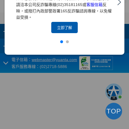
請洽本公司反詐騙專線(02)35181165或
客服信箱
反
映，或撥打內政部警政署165反詐騙諮詢專線，以免權
益受損。
立即了解
+
集團成員
+
重要須知
電子信箱：
webmaster@yuanta.com
客戶服務專線：(02)2718-5886
TOP