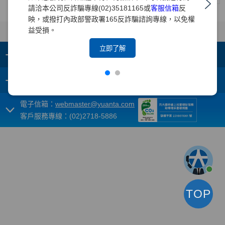
請洽本公司反詐騙專線(02)35181165或
客服信箱
反
映，或撥打內政部警政署165反詐騙諮詢專線，以免權
益受損。
立即了解
+
集團成員
+
重要須知
電子信箱：
webmaster@yuanta.com
客戶服務專線：(02)2718-5886
TOP