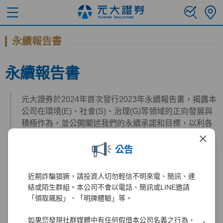
永續報告書
永續報告書
元大證券於2024年首次發行2023年永續報告書，揭露本
公司在環境(E)、社會(S)、治理(G)等領域的正向發展與
積極作為，並公開闡述我們的永續承諾和目標，以利各
×
利害關係人瞭解本公司的永續實蹟與進度。
公告
近期詐騙猖獗，請投資人切勿輕信不明來電、簡訊、連
結或陌生群組。本公司不會以電話、簡訊或LINE邀請
「領取飆股」、「明牌體驗」等。
如果您發現社群媒體中有任何假借本公司名義之行為，